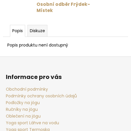
č
Osobní odběr Frýdek-
u
Místek
j
e
m
Popis
Diskuze
e
Popis produktu není dostupný
PODPRSENKA
VÉČKOVÁ
Z
ČERNÁ
á
879
Kč
p
Informace pro vás
Původně:
a
1
099
t
Obchodní podmínky
Kč
Podmínky ochrany osobních údajů
í
Podložky na jógu
Ručníky na jógu
Oblečení na jógu
Yoga sport Láhve na vodu
Yoga sport Termoska