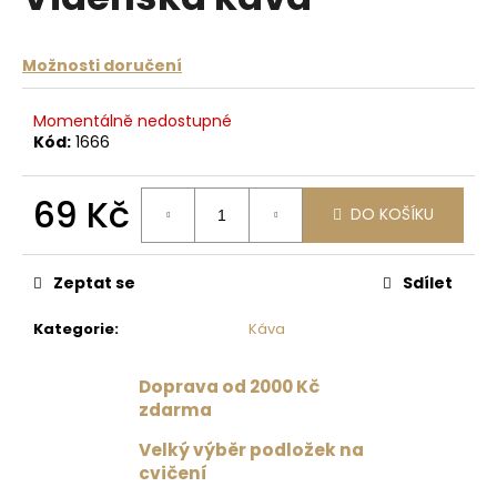
je
a
0,0
z
j
Možnosti doručení
5
í
hvězdiček.
t
Momentálně nedostupné
?
Kód:
1666
69 Kč
DO KOŠÍKU
Měrná
HLEDAT
cena:
Zeptat se
Sdílet
Kategorie
:
Káva
D
o
Doprava od 2000 Kč
p
zdarma
o
r
Velký výběr podložek na
u
cvičení