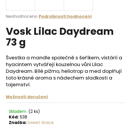
a
j
Průměrné
Neohodnoceno
Podrobnosti hodnocení
í
hodnocení
Vosk Lilac Daydream
produktu
t
je
?
73 g
0,0
z
5
hvězdiček.
Švestka a mandle
společně s šeříkem, vistárií a
hyacintem vytvářejí kouzelnou vůni
Lilac
HLEDAT
Daydream
. Bílé pižmo
, heliotrop a med
doplňují
toto krásné aroma s nádechem sladkosti a
tajemství.
D
Možnosti doručení
o
p
Skladem
(2 ks)
o
Kód:
538
r
Značka:
Sweet Grace
u