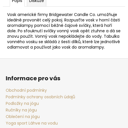
Popis
Diskuze
Vosk americké firmy Bridgewater Candle Co. umožňuje
ideálně provonět celý pokoj. Rozpusťte vosk v horní části
aromalampy pomocí běžné čajové svíčky, která hoří
dole. Po sfouknutí svíčky vonný vosk opět ztuhne a dá se
znovu použít. Vonný vosk nepokládejte do vody. Tabulka
vonného vosku se skládá z šesti dílků, které lze jednotlivě
odlamovat a používat jako vosk do aromalampy.
Z
á
p
Informace pro vás
a
t
Obchodní podmínky
Podmínky ochrany osobních údajů
í
Podložky na jógu
Ručníky na jógu
Oblečení na jógu
Yoga sport Láhve na vodu