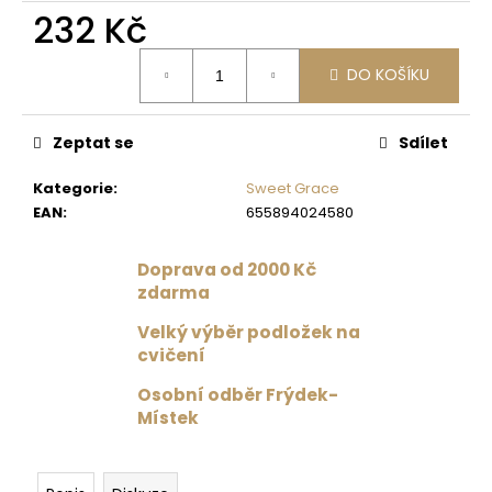
č
232 Kč
u
j
Měrná
e
DO KOŠÍKU
cena:
m
e
Zeptat se
Sdílet
PODPRSENKA
Kategorie
:
Sweet Grace
VÉČKOVÁ
EAN
:
655894024580
ČERNÁ
879
Doprava od 2000 Kč
Kč
Původně:
zdarma
1
099
Velký výběr podložek na
Kč
cvičení
Osobní odběr Frýdek-
Místek