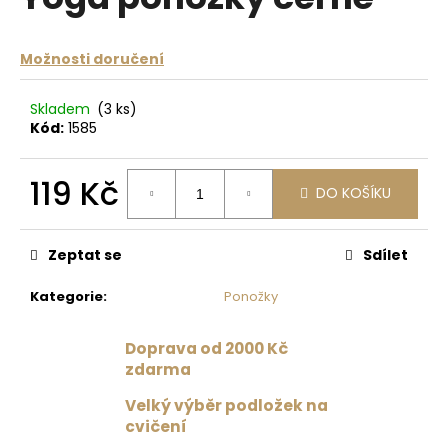
je
a
0,0
z
j
Možnosti doručení
5
í
hvězdiček.
t
Skladem
(3 ks)
?
Kód:
1585
119 Kč
DO KOŠÍKU
Měrná
HLEDAT
cena:
Zeptat se
Sdílet
Kategorie
:
Ponožky
D
o
Doprava od 2000 Kč
p
zdarma
o
r
Velký výběr podložek na
u
cvičení