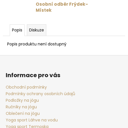
č
Osobní odběr Frýdek-
u
Místek
j
e
m
Popis
Diskuze
e
Popis produktu není dostupný
PODPRSENKA
VÉČKOVÁ
Z
ČERNÁ
á
879
Kč
p
Informace pro vás
Původně:
a
1
099
t
Obchodní podmínky
Kč
Podmínky ochrany osobních údajů
í
Podložky na jógu
Ručníky na jógu
Oblečení na jógu
Yoga sport Láhve na vodu
Yoga sport Termoska