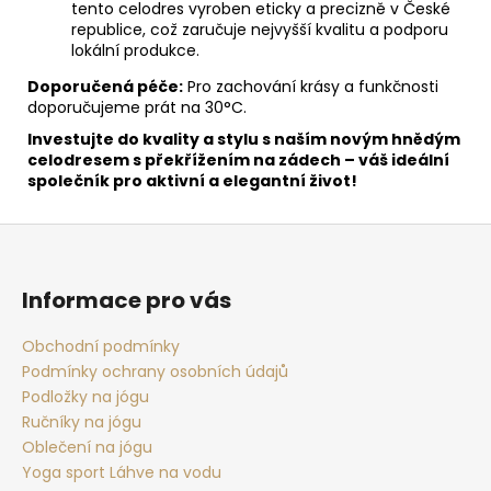
tento celodres vyroben eticky a precizně v České
republice, což zaručuje nejvyšší kvalitu a podporu
lokální produkce.
Doporučená péče:
Pro zachování krásy a funkčnosti
doporučujeme prát na 30°C.
Investujte do kvality a stylu s naším novým hnědým
celodresem s překřížením na zádech – váš ideální
společník pro aktivní a elegantní život!
Z
á
p
Informace pro vás
a
t
Obchodní podmínky
Podmínky ochrany osobních údajů
í
Podložky na jógu
Ručníky na jógu
Oblečení na jógu
Yoga sport Láhve na vodu