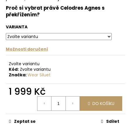
č
u
Proč si vybrat právě Celodres Agnes s
j
překřížením?
e
m
VARIANTA
e
Možnosti doručení
DRES
S
TYLOVÝMI
Zvolte variantu
ZÁDY
Kód:
Zvolte variantu
ČERNÁ
Značka:
Wear Siluet
1
359
Kč
1 999 Kč
Původně:
1
Měrná
699
DO KOŠÍKU
cena:
Kč
Zeptat se
Sdílet