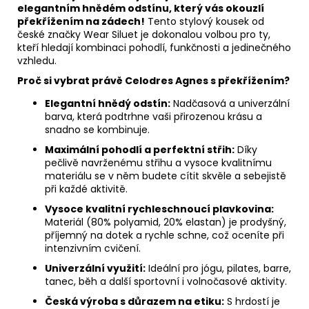
elegantním hnědém odstínu, který vás okouzlí
překřížením na zádech!
Tento stylový kousek od
české značky Wear Siluet je dokonalou volbou pro ty,
kteří hledají kombinaci pohodlí, funkčnosti a jedinečného
vzhledu.
Proč si vybrat právě Celodres Agnes s překřížením?
Elegantní hnědý odstín:
Nadčasová a univerzální
barva, která podtrhne vaši přirozenou krásu a
snadno se kombinuje.
Maximální pohodlí a perfektní střih:
Díky
pečlivě navrženému střihu a vysoce kvalitnímu
materiálu se v něm budete cítit skvěle a sebejistě
při každé aktivitě.
Vysoce kvalitní rychleschnoucí plavkovina:
Materiál (80% polyamid, 20% elastan) je prodyšný,
příjemný na dotek a rychle schne, což oceníte při
intenzivním cvičení.
Univerzální využití:
Ideální pro jógu, pilates, barre,
tanec, běh a další sportovní i volnočasové aktivity.
Česká výroba s důrazem na etiku:
S hrdostí je