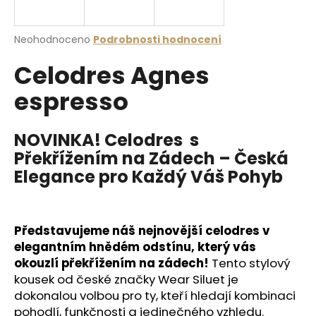
a
j
Průměrné
Neohodnoceno
Podrobnosti hodnocení
í
hodnocení
Celodres Agnes
produktu
t
je
?
espresso
0,0
z
5
hvězdiček.
NOVINKA! Celodres s
Překřížením na Zádech – Česká
HLEDAT
Elegance pro Každý Váš Pohyb
D
Představujeme náš nejnovější celodres v
o
elegantním hnědém odstínu, který vás
p
okouzlí překřížením na zádech!
Tento stylový
o
kousek od české značky Wear Siluet je
r
dokonalou volbou pro ty, kteří hledají kombinaci
u
pohodlí, funkčnosti a jedinečného vzhledu.