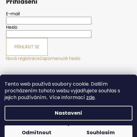
Přihlášení
E-mail
Heslo
PŘIHLÁSIT SE
Nová registrace
Zapomenuté heslo
Yoga sport Frýdek - Místek
Yogové studio Maralák
Tento web používá soubory cookie. Dalším
Hotel Maralák
procházením tohoto webu vyjadřujete souhlas s
jejich používáním.. Více informací
zde
.
Nastavení
Vytvořil Shoptet
Copyright 2026
Yogasport Shop
. Všechna práva
Odmítnout
Souhlasím
vyhrazena.
Upravit nastavení cookies