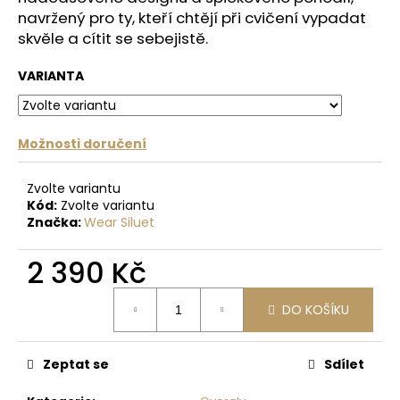
č
navržený pro ty, kteří chtějí při cvičení vypadat
u
skvěle a cítit se sebejistě.
j
e
VARIANTA
m
e
Možnosti doručení
PODPRSENKA
VÉČKOVÁ
ČERNÁ
Zvolte variantu
Kód:
Zvolte variantu
879
Kč
Značka:
Wear Siluet
Původně:
1
2 390 Kč
099
Kč
Měrná
DO KOŠÍKU
cena:
Zeptat se
Sdílet