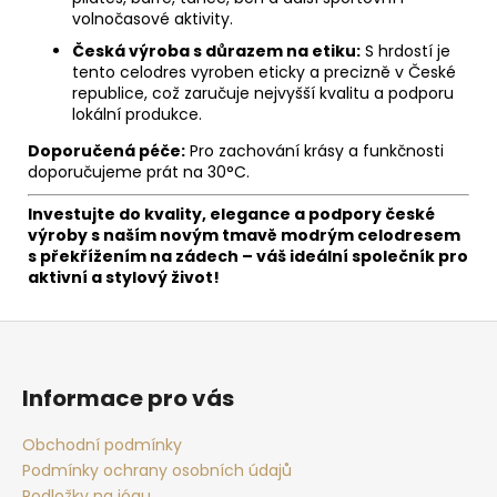
volnočasové aktivity.
Česká výroba s důrazem na etiku:
S hrdostí je
tento celodres vyroben eticky a precizně v České
republice, což zaručuje nejvyšší kvalitu a podporu
lokální produkce.
Doporučená péče:
Pro zachování krásy a funkčnosti
doporučujeme prát na 30°C.
Investujte do kvality, elegance a podpory české
výroby s naším novým tmavě modrým celodresem
s překřížením na zádech – váš ideální společník pro
aktivní a stylový život!
Z
á
p
Informace pro vás
a
t
Obchodní podmínky
Podmínky ochrany osobních údajů
í
Podložky na jógu