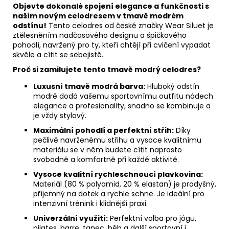
Objevte dokonalé spojení elegance a funkčnosti s
naším novým celodresem v tmavě modrém
odstínu!
Tento celodres od české značky Wear Siluet je
ztělesněním nadčasového designu a špičkového
pohodlí, navržený pro ty, kteří chtějí při cvičení vypadat
skvěle a cítit se sebejistě.
Proč si zamilujete tento tmavě modrý celodres?
Luxusní tmavě modrá barva:
Hluboký odstín
modré dodá vašemu sportovnímu outfitu nádech
elegance a profesionality, snadno se kombinuje a
je vždy stylový.
Maximální pohodlí a perfektní střih:
Díky
pečlivě navrženému střihu a vysoce kvalitnímu
materiálu se v něm budete cítit naprosto
svobodně a komfortně při každé aktivitě.
Vysoce kvalitní rychleschnoucí plavkovina:
Materiál (80 % polyamid, 20 % elastan) je prodyšný,
příjemný na dotek a rychle schne. Je ideální pro
intenzivní trénink i klidnější praxi.
Univerzální využití:
Perfektní volba pro jógu,
pilates, barre, tanec, běh a další sportovní i