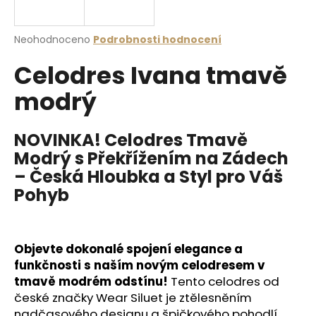
a
j
Průměrné
Neohodnoceno
Podrobnosti hodnocení
í
hodnocení
Celodres Ivana tmavě
produktu
t
je
?
modrý
0,0
z
5
hvězdiček.
NOVINKA! Celodres Tmavě
Modrý s Překřížením na Zádech
HLEDAT
– Česká Hloubka a Styl pro Váš
Pohyb
D
o
Objevte dokonalé spojení elegance a
p
funkčnosti s naším novým celodresem v
o
tmavě modrém odstínu!
Tento celodres od
r
české značky Wear Siluet je ztělesněním
u
nadčasového designu a špičkového pohodlí,