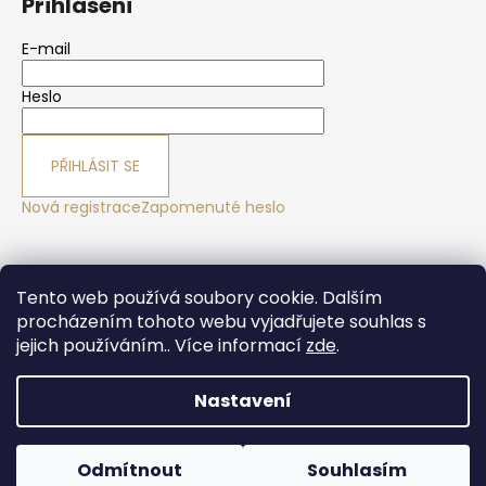
Přihlášení
E-mail
Heslo
PŘIHLÁSIT SE
Nová registrace
Zapomenuté heslo
Yoga sport Frýdek - Místek
Yogové studio Maralák
Tento web používá soubory cookie. Dalším
Hotel Maralák
procházením tohoto webu vyjadřujete souhlas s
jejich používáním.. Více informací
zde
.
Nastavení
Vytvořil Shoptet
Copyright 2026
Yogasport Shop
. Všechna práva
Odmítnout
Souhlasím
vyhrazena.
Upravit nastavení cookies