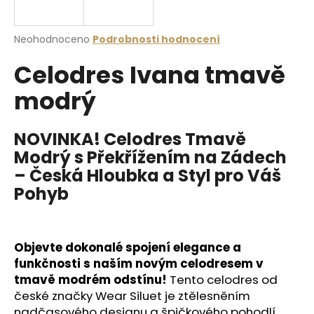
a
j
Průměrné
Neohodnoceno
Podrobnosti hodnocení
í
hodnocení
Celodres Ivana tmavě
produktu
t
je
?
modrý
0,0
z
5
hvězdiček.
NOVINKA! Celodres Tmavě
Modrý s Překřížením na Zádech
HLEDAT
– Česká Hloubka a Styl pro Váš
Pohyb
D
o
Objevte dokonalé spojení elegance a
p
funkčnosti s naším novým celodresem v
o
tmavě modrém odstínu!
Tento celodres od
r
české značky Wear Siluet je ztělesněním
u
nadčasového designu a špičkového pohodlí,