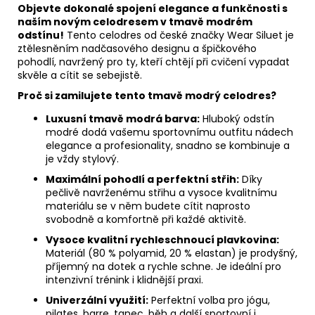
Objevte dokonalé spojení elegance a funkčnosti s
naším novým celodresem v tmavě modrém
odstínu!
Tento celodres od české značky Wear Siluet je
ztělesněním nadčasového designu a špičkového
pohodlí, navržený pro ty, kteří chtějí při cvičení vypadat
skvěle a cítit se sebejistě.
Proč si zamilujete tento tmavě modrý celodres?
Luxusní tmavě modrá barva:
Hluboký odstín
modré dodá vašemu sportovnímu outfitu nádech
elegance a profesionality, snadno se kombinuje a
je vždy stylový.
Maximální pohodlí a perfektní střih:
Díky
pečlivě navrženému střihu a vysoce kvalitnímu
materiálu se v něm budete cítit naprosto
svobodně a komfortně při každé aktivitě.
Vysoce kvalitní rychleschnoucí plavkovina:
Materiál (80 % polyamid, 20 % elastan) je prodyšný,
příjemný na dotek a rychle schne. Je ideální pro
intenzivní trénink i klidnější praxi.
Univerzální využití:
Perfektní volba pro jógu,
pilates, barre, tanec, běh a další sportovní i