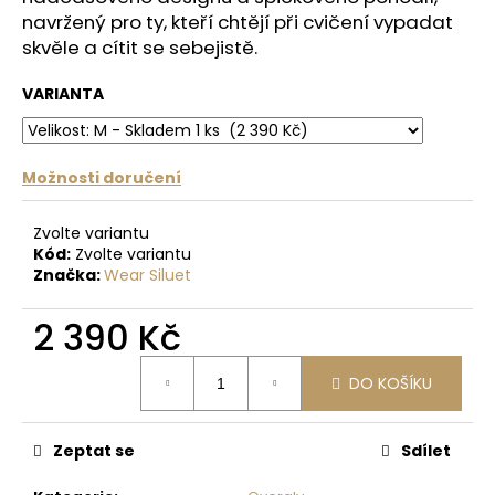
č
navržený pro ty, kteří chtějí při cvičení vypadat
u
skvěle a cítit se sebejistě.
j
e
VARIANTA
m
e
Možnosti doručení
PODLOŽKA
NA
JÓGU
Zvolte variantu
LIFORME
Kód:
Zvolte variantu
YOGA
Značka:
Wear Siluet
MAT
ZODIAC
DRAGON
2 390 Kč
/
DRAK
Měrná
DO KOŠÍKU
cena:
4
875
Kč
Zeptat se
Sdílet