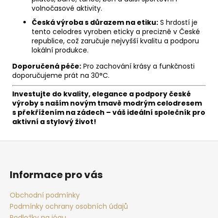
volnočasové aktivity.
Česká výroba s důrazem na etiku:
S hrdostí je
tento celodres vyroben eticky a precizně v České
republice, což zaručuje nejvyšší kvalitu a podporu
lokální produkce.
Doporučená péče:
Pro zachování krásy a funkčnosti
doporučujeme prát na 30°C.
Investujte do kvality, elegance a podpory české
výroby s naším novým tmavě modrým celodresem
s překřížením na zádech – váš ideální společník pro
aktivní a stylový život!
Z
á
p
Informace pro vás
a
t
Obchodní podmínky
Podmínky ochrany osobních údajů
í
Podložky na jógu