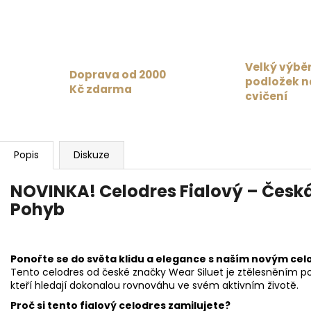
Velký výbě
Doprava od 2000
podložek n
Kč zdarma
cvičení
Popis
Diskuze
NOVINKA! Celodres Fialový – Česk
Pohyb
Ponořte se do světa klidu a elegance s naším novým ce
Tento celodres od české značky Wear Siluet je ztělesněním po
kteří hledají dokonalou rovnováhu ve svém aktivním životě.
Proč si tento fialový celodres zamilujete?