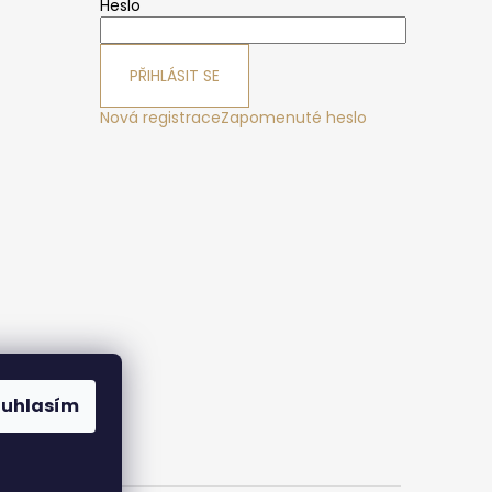
Heslo
PŘIHLÁSIT SE
Nová registrace
Zapomenuté heslo
ák
ouhlasím