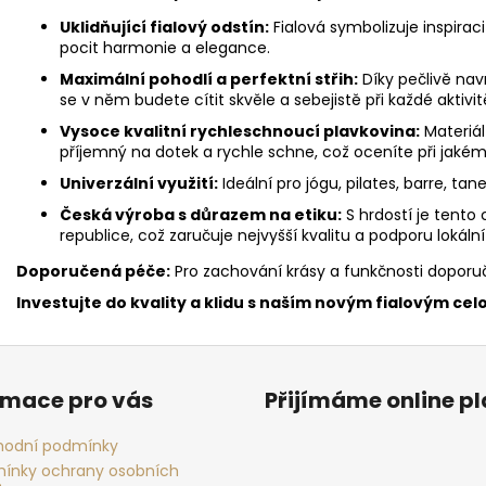
Uklidňující fialový odstín:
Fialová symbolizuje inspirac
pocit harmonie a elegance.
Maximální pohodlí a perfektní střih:
Díky pečlivě nav
se v něm budete cítit skvěle a sebejistě při každé aktivit
Vysoce kvalitní rychleschnoucí plavkovina:
Materiál
příjemný na dotek a rychle schne, což oceníte při jakémk
Univerzální využití:
Ideální pro jógu, pilates, barre, tan
Česká výroba s důrazem na etiku:
S hrdostí je tento
republice, což zaručuje nejvyšší kvalitu a podporu lokáln
Doporučená péče:
Pro zachování krásy a funkčnosti doporu
Investujte do kvality a klidu s naším novým fialovým cel
rmace pro vás
Přijímáme online p
odní podmínky
ínky ochrany osobních