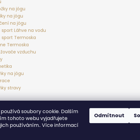
ů
ožky na jógu
íky na jógu
čení na jógu
 sport Láhve na vodu
 sport Termoska
rme Termoska
žovače vzduchu
ky
etika
ňky na jógu
race
ňky stravy
používá soubory cookie. Dalším
Yoga sport Frýdek - Místek
Yogové studio Maralák
Hotel Maral
Odmítnout
S
m tohoto webu vyjadřujete
ejich používáním.. Více informací