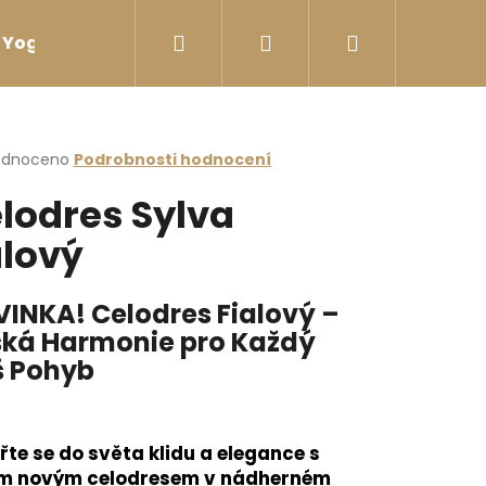
Hledat
Přihlášení
Nákupní
Yoga sport Láhve na vodu
Yoga sport Termosk
košík
rné
odnoceno
Podrobnosti hodnocení
cení
lodres Sylva
ktu
alový
ček.
INKA! Celodres Fialový –
ká Harmonie pro Každý
 Pohyb
řte se do světa klidu a elegance s
I ZÁDY ČERNÁ
m novým celodresem v nádherném