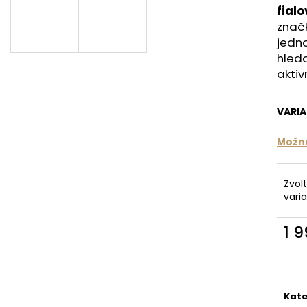
MAT PAISLEY PASSION MAROON /
1 359 Kč
fial
BURGUNDY
Původně:
1 699
značk
4 625 Kč
jedno
hled
aktiv
VARI
Možno
Zvol
vari
1 
Měr
cena
Kate