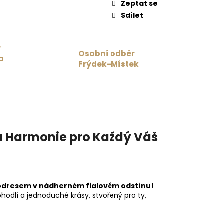
Zeptat se
Sdílet
r
Osobní odběr
a
Frýdek-Místek
á Harmonie pro Každý Váš
lodresem v nádherném fialovém odstínu!
hodlí a jednoduché krásy, stvořený pro ty,