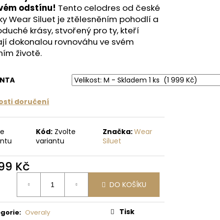
ovém odstínu!
Tento celodres od české
 Kč
y Wear Siluet je ztělesněním pohodlí a
duché krásy, stvořený pro ty, kteří
ají dokonalou rovnováhu ve svém
ním životě.
ANTA
sti doručení
te
Kód:
Zvolte
Značka:
Wear
antu
variantu
Siluet
999 Kč
ná
DO KOŠÍKU
:
Tisk
gorie
:
Overaly