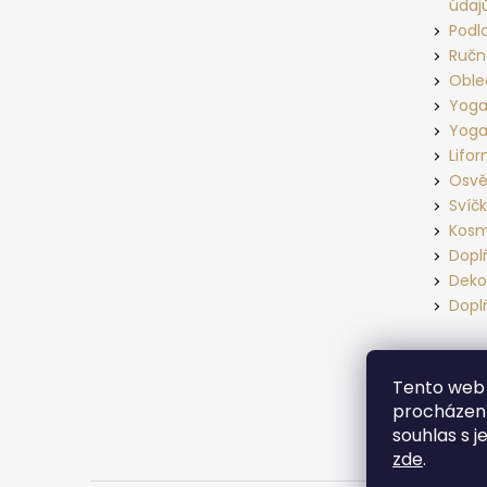
údaj
í
Podl
Ručn
Oble
Yoga
Yoga
Lifo
Osvě
Svíč
Kosm
Dopl
Deko
Dopl
Tento web 
procházení
souhlas s j
zde
.