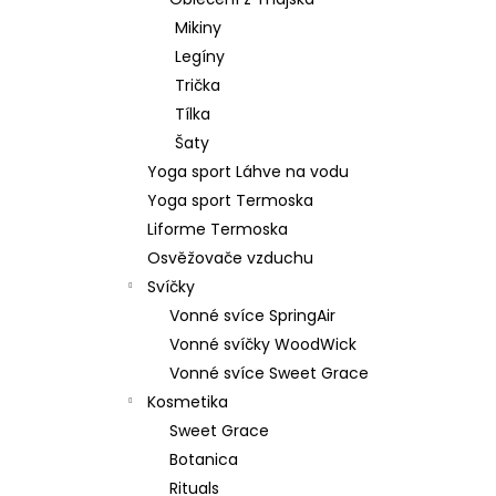
879 Kč
l
Mikiny
Původně:
1 099 Kč
Legíny
Trička
Tílka
Šaty
Yoga sport Láhve na vodu
Yoga sport Termoska
Liforme Termoska
Osvěžovače vzduchu
Svíčky
Vonné svíce SpringAir
Vonné svíčky WoodWick
Vonné svíce Sweet Grace
Kosmetika
Sweet Grace
Botanica
Rituals