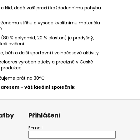
i a klid, dodá vaší praxi i každodennímu pohybu
rženému střihu a vysoce kvalitnímu materiálu
ě.
 (80 % polyamid, 20 % elastan) je prodyšný,
oli cvičení.
ec, běh a další sportovní i volnočasové aktivity.
 celodres vyroben eticky a precizně v České
í produkce.
čujeme prát na 30°C.
odresem – váš ideální společník
latby
Přihlášení
E-mail