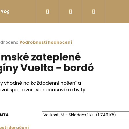
Hledat
Přihlášení
Nákupní
Yoga sport Láhve na vodu
Yoga sport Termosk
košík
rné
odnoceno
Podrobnosti hodnocení
cení
mské zateplené
ktu
gíny Vuelta - bordó
ček.
ny vhodné na každodenní nošení a
vní sportovní i volnočasové aktivity
ANTA
I ZÁDY ČERNÁ
sti doručení