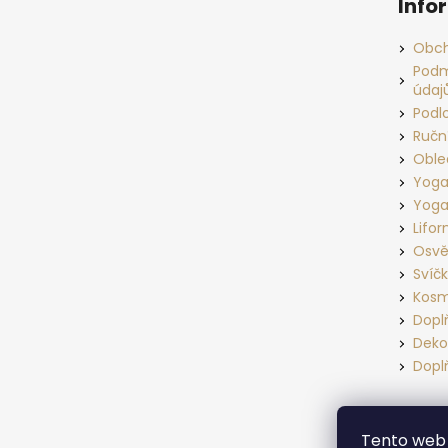
Info
p
a
Obch
t
Podm
údaj
í
Podl
Ručn
Oble
Yoga
Yoga
Lifo
Osvě
Svíč
Kosm
Dopl
Deko
Dopl
Tento web 