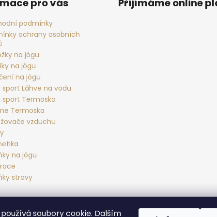
rmace pro vás
Přijímáme online p
odní podmínky
ínky ochrany osobních
ů
ožky na jógu
íky na jógu
čení na jógu
 sport Láhve na vodu
 sport Termoska
rme Termoska
žovače vzduchu
ky
etika
ňky na jógu
race
ňky stravy
používá soubory cookie. Dalším