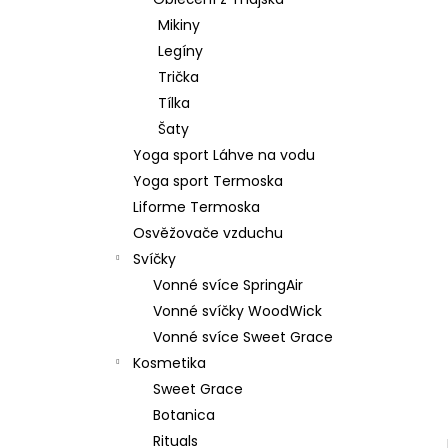
879 Kč
l
Mikiny
Původně:
1 099 Kč
Legíny
Trička
Tílka
Šaty
Yoga sport Láhve na vodu
Yoga sport Termoska
Liforme Termoska
Osvěžovače vzduchu
Svíčky
Vonné svíce SpringAir
Vonné svíčky WoodWick
Vonné svíce Sweet Grace
Kosmetika
Sweet Grace
Botanica
Rituals