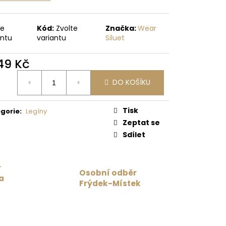
 Kč
te
Kód:
Zvolte
Značka:
Wear
antu
variantu
Siluet
749 Kč
ná
DO KOŠÍKU
:
Tisk
gorie
:
Legíny
Zeptat se
Sdílet
r
Osobní odběr
a
Frýdek-Místek