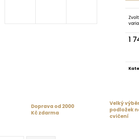
MAT PAISLEY PASSION MAROON /
1 359 Kč
BURGUNDY
Původně:
1 699
4 625 Kč
Zvol
vari
1 
Měr
cena
Kate
Velký výbě
Doprava od 2000
podložek n
Kč zdarma
cvičení