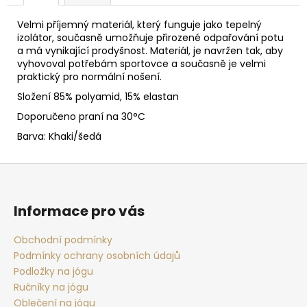
Velmi příjemný materiál, který funguje jako tepelný
izolátor, současně umožňuje přirozené odpařování potu
a má vynikající prodyšnost. Materiál, je navržen tak, aby
vyhovoval potřebám sportovce a současně je velmi
praktický pro normální nošení.
Složení 85% polyamid, 15% elastan
Doporučeno praní na 30°C
Barva: Khaki/šedá
Z
á
p
Informace pro vás
a
t
Obchodní podmínky
Podmínky ochrany osobních údajů
í
Podložky na jógu
Ručníky na jógu
Oblečení na jógu