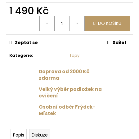
č
u
1 490 Kč
j
Měrná
e
DO KOŠÍKU
cena:
m
e
Zeptat se
Sdílet
CELODRES
Kategorie
:
Topy
RADKA
SHANGAI
/
Doprava od 2000 Kč
ČERVENÁ
zdarma
1
599
Velký výběr podložek na
Kč
cvičení
Původně:
1
Osobní odběr Frýdek-
999
Místek
Kč
Popis
Diskuze