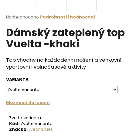
a
j
Průměrné
Neohodnoceno
Podrobnosti hodnocení
í
hodnocení
Dámský zateplený top
produktu
t
je
?
Vuelta -khaki
0,0
z
5
hvězdiček.
Top vhodný na každodenní nošení a venkovní
sportovní i volnočasové aktivity
HLEDAT
VARIANTA
D
o
Možnosti doručení
p
o
Zvolte variantu
r
Kód:
Zvolte variantu
u
Značka:
Wear Siluet