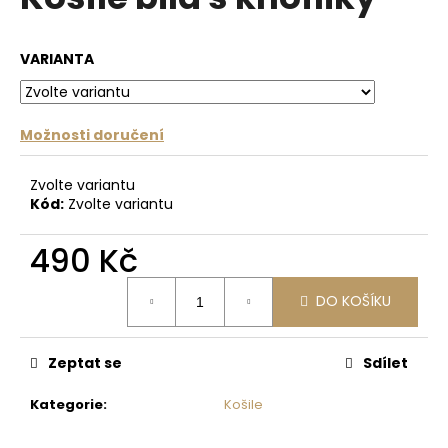
je
a
0,0
z
j
VARIANTA
5
í
hvězdiček.
t
?
Možnosti doručení
Zvolte variantu
Kód:
Zvolte variantu
HLEDAT
490 Kč
Měrná
DO KOŠÍKU
cena:
D
o
p
Zeptat se
Sdílet
o
r
Kategorie
:
Košile
u