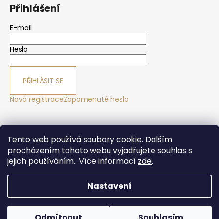
Přihlášení
E-mail
Heslo
PŘIHLÁSIT SE
Nová registrace
Zapomenuté heslo
Yoga sport Frýdek - Místek
Yogové studio Maralák
Tento web používá soubory cookie. Dalším
Hotel Maralák
procházením tohoto webu vyjadřujete souhlas s
jejich používáním.. Více informací
zde
.
Nastavení
Vytvořil Shoptet
Copyright 2026
Yogasport Shop
. Všechna práva
Odmítnout
Souhlasím
vyhrazena.
Upravit nastavení cookies