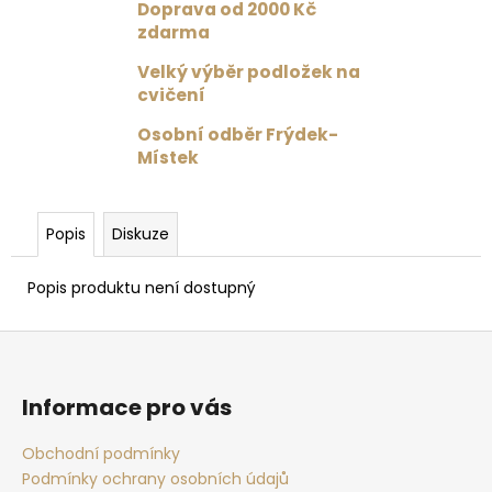
č
Doprava od 2000 Kč
u
zdarma
j
Velký výběr podložek na
e
cvičení
m
e
Osobní odběr Frýdek-
Místek
VINCENTKA
0.7
L
Popis
Diskuze
59
Kč
Popis produktu není dostupný
Z
á
p
Informace pro vás
a
t
Obchodní podmínky
Podmínky ochrany osobních údajů
í