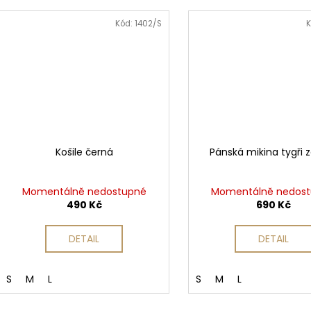
Kód:
1402/S
K
Košile černá
Pánská mikina tygři 
Momentálně nedostupné
Momentálně nedos
490 Kč
690 Kč
DETAIL
DETAIL
S
M
L
S
M
L