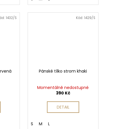
ód:
1432/S
Kód:
1429/S
ervená
Pánské tílko strom khaki
Momentálně nedostupné
390 Kč
DETAIL
S
M
L