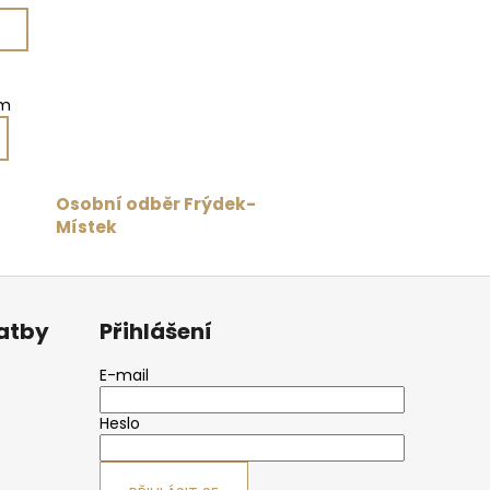
em
Osobní odběr Frýdek-
Místek
latby
Přihlášení
E-mail
Heslo