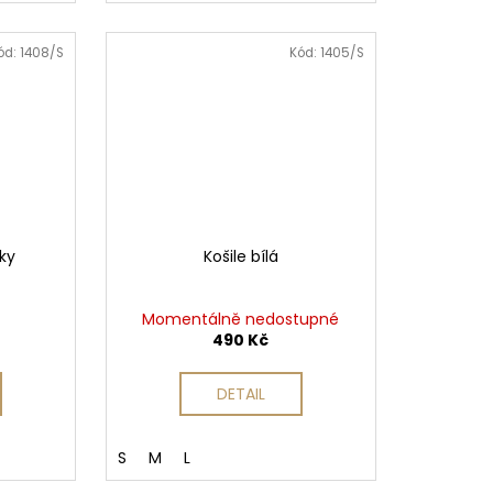
ód:
1408/S
Kód:
1405/S
íky
Košile bílá
Momentálně nedostupné
490 Kč
DETAIL
S
M
L