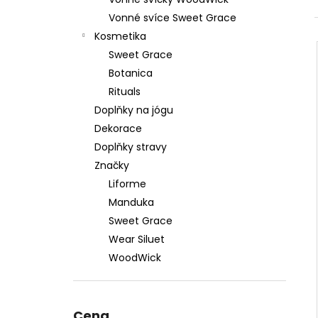
879 Kč
l
Vonné svíce Sweet Grace
Původně:
1 099 Kč
Kosmetika
Sweet Grace
Botanica
Rituals
Doplňky na jógu
Dekorace
Doplňky stravy
Značky
Liforme
Manduka
Sweet Grace
Wear Siluet
WoodWick
Cena