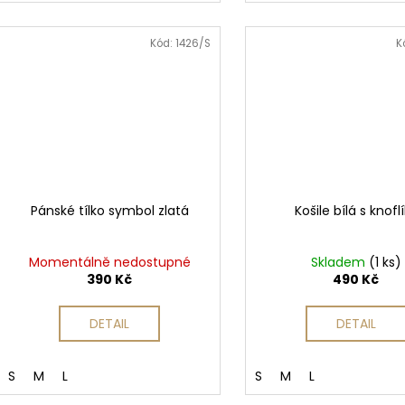
Kód:
1426/S
K
Pánské tílko symbol zlatá
Košile bílá s knofl
Momentálně nedostupné
Skladem
(1 ks)
390 Kč
490 Kč
DETAIL
DETAIL
S
M
L
S
M
L