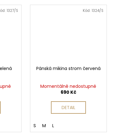
ód:
1327/S
Kód:
1324/S
zelená
Pánská mikina strom červená
tupné
Momentálně nedostupné
690 Kč
DETAIL
S
M
L