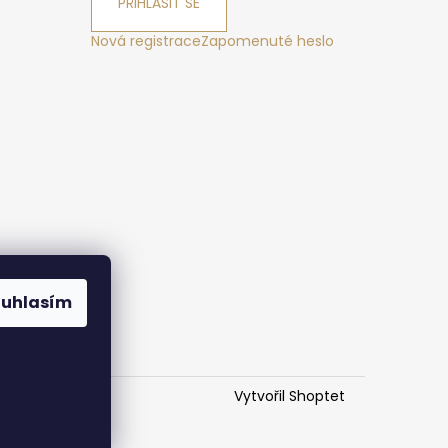
PŘIHLÁSIT SE
Nová registrace
Zapomenuté heslo
ák
ouhlasím
Vytvořil Shoptet