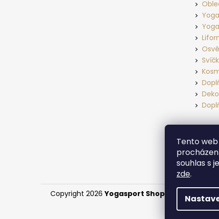
Oble
Yoga
Yoga
Lifo
Osvě
Svíč
Kosm
Dopl
Deko
Dopl
Tento web 
procházení
souhlas s j
zde
.
Copyright 2026
Yogasport Shop
. Všechna práv
Nastave