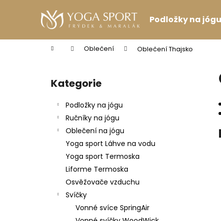
K
Přejít
na
o
Podložky na jóg
obsah
Zpět
Zpět
š
do
do
í
Domů
Oblečení
Oblečení Thajsko
k
obchodu
obchodu
P
o
Kategorie
Přeskočit
s
kategorie
t
Podložky na jógu
r
Ručníky na jógu
a
Oblečení na jógu
n
Yoga sport Láhve na vodu
n
Yoga sport Termoska
í
Liforme Termoska
p
Osvěžovače vzduchu
a
Svíčky
n
Vonné svíce SpringAir
PODPRSENKA VÉČKOVÁ ČERNÁ
e
Vonné svíčky WoodWick