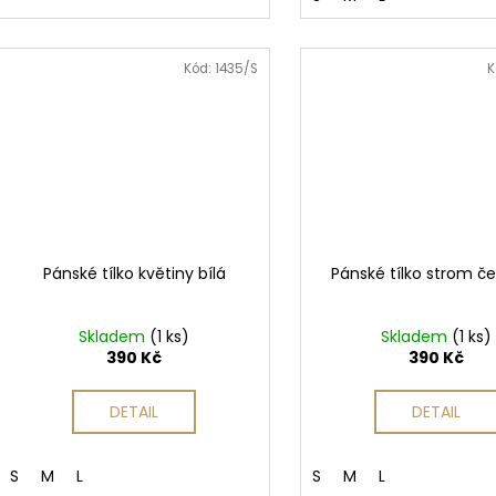
Kód:
1435/S
K
Pánské tílko květiny bílá
Pánské tílko strom č
Skladem
(1 ks)
Skladem
(1 ks)
390 Kč
390 Kč
DETAIL
DETAIL
S
M
L
S
M
L