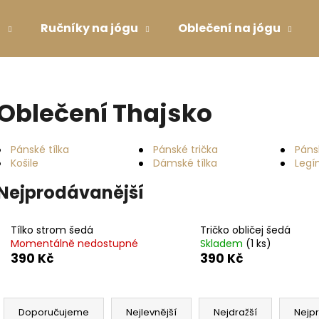
u
Ručníky na jógu
Oblečení na jógu
Co potřebujete najít?
Oblečení Thajsko
HLEDAT
Pánské tílka
Pánské trička
Páns
Košile
Dámské tílka
Legí
Nejprodávanější
Doporučujeme
Tílko strom šedá
Tričko obličej šedá
Momentálně nedostupné
Skladem
(1 ks)
390 Kč
390 Kč
Ř
PODLOŽKA NA JÓGU LIFORME YOGA
DRES S TYLOVÝM
a
Doporučujeme
Nejlevnější
Nejdražší
Nejp