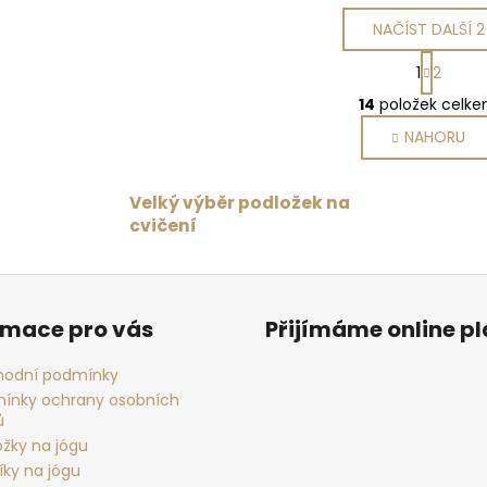
NAČÍST DALŠÍ 2
S
1
2
t
O
r
14
položek celk
v
á
NAHORU
l
n
k
á
o
d
Velký výběr podložek na
v
a
á
cvičení
c
n
í
í
p
r
rmace pro vás
Přijímáme online p
v
k
odní podmínky
y
ínky ochrany osobních
v
ů
ý
ožky na jógu
p
íky na jógu
i