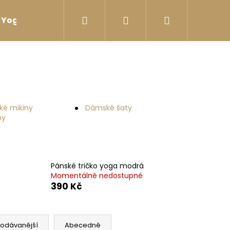
Hledat
Přihlášení
Nákupní
Yoga sport Láhve na vodu
Yoga sport Termosk
košík
ké mikiny
Dámské šaty
ny
Pánské tričko yoga modrá
Momentálně nedostupné
390 Kč
I ZÁDY ČERNÁ
rodávanější
Abecedně