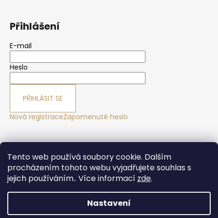
Přihlášení
E-mail
Heslo
PŘIHLÁSIT SE
Nová registrace
Zapomenuté heslo
Yoga sport Frýdek - Místek
Yogové studio Maralák
Tento web používá soubory cookie. Dalším
Hotel Maralák
procházením tohoto webu vyjadřujete souhlas s
jejich používáním.. Více informací
zde
.
Nastavení
Vytvořil Shoptet