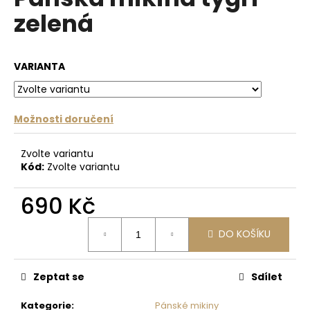
je
a
zelená
0,0
z
j
5
í
hvězdiček.
VARIANTA
t
?
Možnosti doručení
Zvolte variantu
HLEDAT
Kód:
Zvolte variantu
690 Kč
D
Měrná
o
DO KOŠÍKU
cena:
p
o
Zeptat se
Sdílet
r
u
Kategorie
:
Pánské mikiny