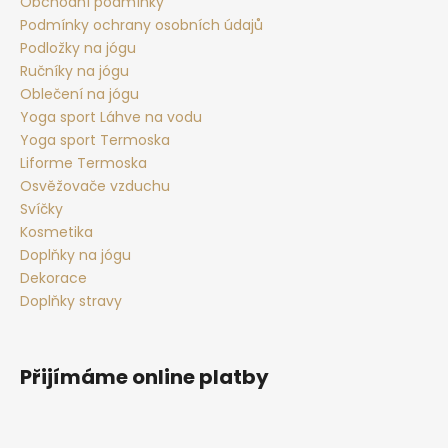
t
Obchodní podmínky
Podmínky ochrany osobních údajů
í
Podložky na jógu
Ručníky na jógu
Oblečení na jógu
Yoga sport Láhve na vodu
Yoga sport Termoska
Liforme Termoska
Osvěžovače vzduchu
Svíčky
Kosmetika
Doplňky na jógu
Dekorace
Doplňky stravy
Přijímáme online platby