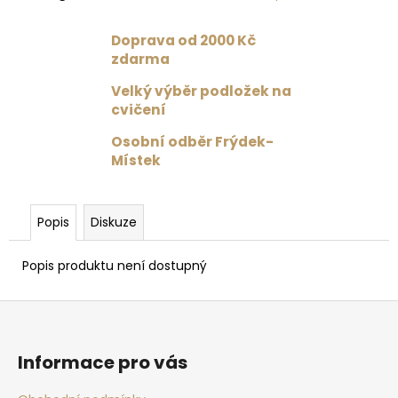
č
u
j
Doprava od 2000 Kč
e
zdarma
m
Velký výběr podložek na
e
cvičení
Osobní odběr Frýdek-
PODLOŽKA
Místek
NA
JÓGU
LIFORME
YOGA
Popis
Diskuze
MAT
PAISLEY
PASSION
Popis produktu není dostupný
MAROON
/
BURGUNDY
Z
4
á
625
p
Kč
Informace pro vás
a