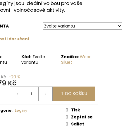
legíny jsou ideální volbou pro vaše
 Kč
ovní i volnočasové aktivity.
ANTA
sti doručení
te
Kód:
Zvolte
Značka:
Wear
antu
variantu
Siluet
 Kč
–20 %
279 Kč
ná
DO KOŠÍKU
:
Tisk
gorie
:
Legíny
Zeptat se
Sdílet