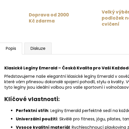
Velký výbě
Doprava od 2000
podložek n
Kč zdarma
cvičení
Popis
Diskuze
Klasické Legíny Emerald – Česká Kvalita pro Vaši Každod
Představujeme naše elegantní klasické legíny Emerald v osvěž
které vám přinesou dokonalé spojení pohodlí, stylu a kvality. 
tyto legíny jsou ideální volbou pro vaše sportovní i volnočasové
Klíčové vlastnosti:
Perfektní střih
: Legíny Emerald perfektně sedí na každé
Univerzální použití
: Skvělé pro fitness, jógu, pilates, 
Vysoce kvalitní materiál
: Rychleschnoucí plavkovina 