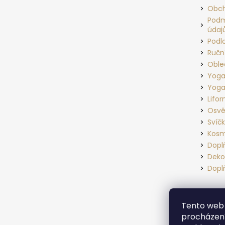
a
Obch
t
Podm
údaj
í
Podl
Ručn
Oble
Yoga
Yoga
Lifo
Osvě
Svíč
Kosm
Dopl
Deko
Dopl
Tento web 
procházení