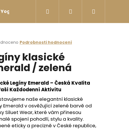
Hledat
Přihlášení
Nákupní
Yoga sport Láhve na vodu
Yoga sport Termosk
košík
rné
odnoceno
Podrobnosti hodnocení
cení
gíny klasické
ktu
erald / zelená
ček.
ické Legíny Emerald – Česká Kvalita
Vaši Každodenní Aktivitu
stavujeme naše elegantní klasické
y Emerald v osvěžující zelené barvě od
y Siluet Wear, které vám přinesou
alé spojení pohodlí, stylu a kvality.
I ZÁDY ČERNÁ
ené eticky a precizně v České republice,