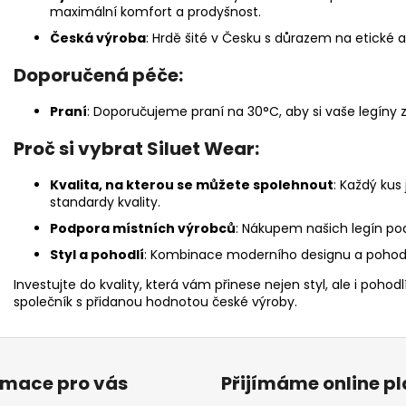
maximální komfort a prodyšnost.
Česká výroba
: Hrdě šité v Česku s důrazem na etické a
Doporučená péče:
Praní
: Doporučujeme praní na 30°C, aby si vaše legíny z
Proč si vybrat Siluet Wear:
Kvalita, na kterou se můžete spolehnout
: Každý kus
standardy kvality.
Podpora místních výrobců
: Nákupem našich legín pod
Styl a pohodlí
: Kombinace moderního designu a pohodl
Investujte do kvality, která vám přinese nejen styl, ale i poho
společník s přidanou hodnotou české výroby.
rmace pro vás
Přijímáme online p