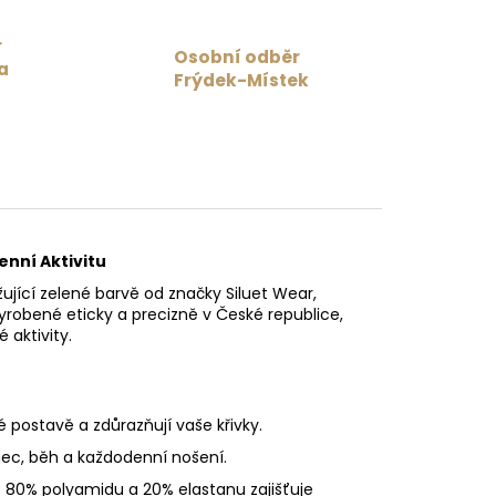
r
Osobní odběr
a
Frýdek-Místek
enní Aktivitu
ující zelené barvě od značky Siluet Wear,
Vyrobené eticky a precizně v České republice,
 aktivity.
 postavě a zdůrazňují vaše křivky.
tanec, běh a každodenní nošení.
z 80% polyamidu a 20% elastanu zajišťuje