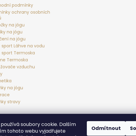
odní podmínky
ínky ochrany osobních
ů
ožky na jógu
íky na jógu
čení na jógu
 sport Láhve na vodu
 sport Termoska
rme Termoska
žovače vzduchu
ky
etika
ňky na jógu
race
ňky stravy
používá soubory cookie. Dalším
Yoga sport Frýdek - Místek
Yogové studio Maralák
Hotel Maral
Odmítnout
S
m tohoto webu vyjadřujete