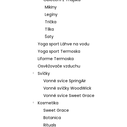
879 Kč
l
Mikiny
Původně:
1 099 Kč
Legíny
Trička
Tílka
Šaty
Yoga sport Láhve na vodu
Yoga sport Termoska
Liforme Termoska
Osvěžovače vzduchu
Svíčky
Vonné svíce SpringAir
Vonné svíčky WoodWick
Vonné svíce Sweet Grace
Kosmetika
Sweet Grace
Botanica
Rituals