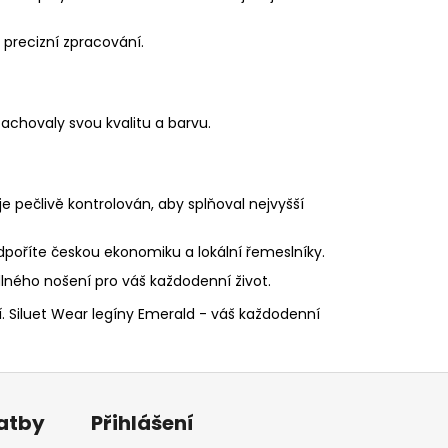
 precizní zpracování.
achovaly svou kvalitu a barvu.
 je pečlivě kontrolován, aby splňoval nejvyšší
poříte českou ekonomiku a lokální řemeslníky.
ného nošení pro váš každodenní život.
dlí. Siluet Wear legíny Emerald - váš každodenní
latby
Přihlášení