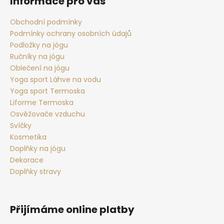
Informace pro vás
a
t
Obchodní podmínky
Podmínky ochrany osobních údajů
í
Podložky na jógu
Ručníky na jógu
Oblečení na jógu
Yoga sport Láhve na vodu
Yoga sport Termoska
Liforme Termoska
Osvěžovače vzduchu
Svíčky
Kosmetika
Doplňky na jógu
Dekorace
Doplňky stravy
Přijímáme online platby