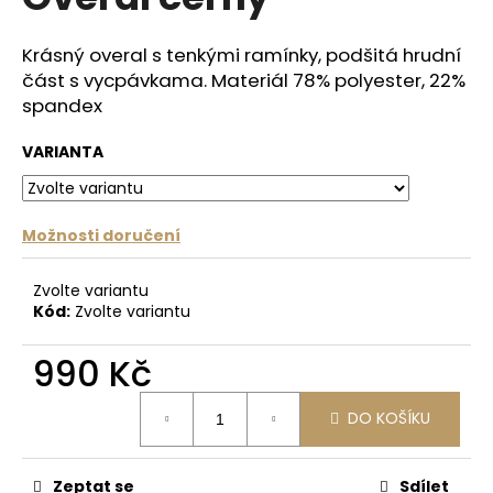
je
a
0,0
z
j
Krásný overal s tenkými ramínky, podšitá hrudní
5
část s vycpávkama. Materiál 78% polyester, 22%
í
hvězdiček.
spandex
t
?
VARIANTA
Možnosti doručení
HLEDAT
Zvolte variantu
Kód:
Zvolte variantu
D
990 Kč
o
p
Měrná
DO KOŠÍKU
o
cena:
r
u
Zeptat se
Sdílet