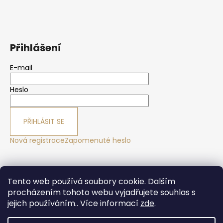
Přihlášení
E-mail
Heslo
PŘIHLÁSIT SE
Nová registrace
Zapomenuté heslo
Yoga sport Frýdek - Místek
Yogové studio Maralák
Tento web používá soubory cookie. Dalším
Hotel Maralák
procházením tohoto webu vyjadřujete souhlas s
jejich používáním.. Více informací
zde
.