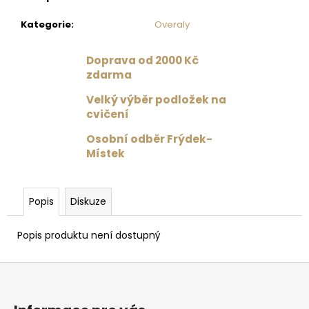
č
u
Kategorie
:
Overaly
j
e
Doprava od 2000 Kč
m
zdarma
e
Velký výběr podložek na
cvičení
PODPRSENKA
VÉČKOVÁ
Osobní odběr Frýdek-
ČERNÁ
Místek
879
Kč
Původně:
1
Popis
Diskuze
099
Kč
Popis produktu není dostupný
Z
á
p