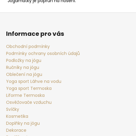
Jógamatky je popruh na nošení.
Z
á
p
Informace pro vás
a
t
Obchodní podmínky
Podmínky ochrany osobních údajů
í
Podložky na jógu
Ručníky na jógu
Oblečení na jógu
Yoga sport Láhve na vodu
Yoga sport Termoska
Liforme Termoska
Osvěžovače vzduchu
Svíčky
Kosmetika
Doplňky na jógu
Dekorace