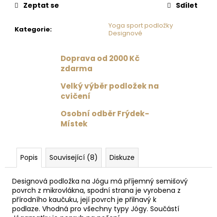
č
Zeptat se
Sdílet
u
j
Yoga sport podložky
Kategorie
:
e
Designové
m
e
Doprava od 2000 Kč
zdarma
PODLOŽKA
Velký výběr podložek na
NA
cvičení
JÓGU
LIFORME
Osobní odběr Frýdek-
YOGA
Místek
MAT
ZODIAC
DRAGON
/
DRAK
Popis
Související (8)
Diskuze
4
875
Designová podložka na Jógu má příjemný semišový
Kč
povrch z mikrovlákna, spodní strana je vyrobena z
přírodního kaučuku, její povrch je přilnavý k
podlaze. Vhodná pro všechny typy Jógy. Součástí