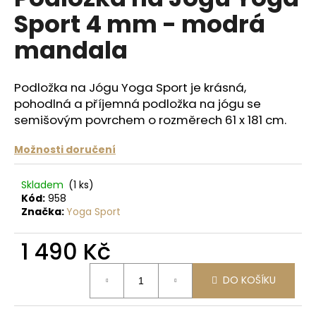
je
a
Sport 4 mm - modrá
0,0
z
j
mandala
5
í
hvězdiček.
t
Podložka na Jógu Yoga Sport je krásná,
?
pohodlná a příjemná podložka na jógu se
semišovým povrchem o rozměrech 61 x 181 cm.
Možnosti doručení
HLEDAT
Skladem
(1 ks)
Kód:
958
Značka:
Yoga Sport
D
o
1 490 Kč
p
Měrná
o
DO KOŠÍKU
cena:
r
u