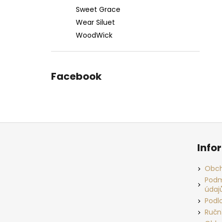
Sweet Grace
Wear Siluet
WoodWick
Facebook
Z
á
Info
p
a
Obch
t
Podm
údaj
í
Podl
Ručn