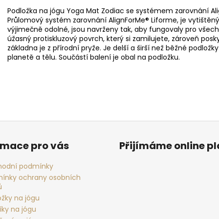
Podložka na jógu Yoga Mat Zodiac se systémem zarovnání Al
Průlomový systém zarovnání AlignForMe® Liforme, je vytištěný
výjimečně odolné, jsou navrženy tak, aby fungovaly pro všech
úžasný protiskluzový povrch, který si zamilujete, zároveň pos
základna je z přírodní pryže. Je delší a širší než běžné podložk
planetě a tělu. Součástí balení je obal na podložku.
rmace pro vás
Přijímáme online p
odní podmínky
ínky ochrany osobních
ů
ožky na jógu
íky na jógu