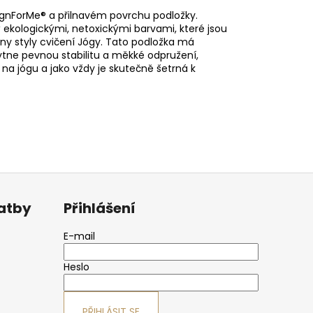
ignForMe® a přilnavém povrchu podložky.
 ekologickými, netoxickými barvami, které jsou
ny styly cvičení Jógy. Tato podložka má
kytne pevnou stabilitu a měkké odpružení,
y na jógu a jako vždy je skutečně šetrná k
latby
Přihlášení
E-mail
Heslo
PŘIHLÁSIT SE