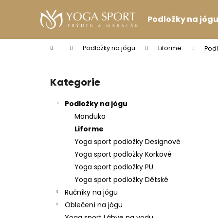
K
Přejít
na
o
Podložky na jóg
obsah
Zpět
Zpět
š
do
do
í
Domů
Podložky na jógu
Liforme
Podl
k
obchodu
obchodu
P
o
Kategorie
Přeskočit
s
kategorie
t
Podložky na jógu
r
Manduka
a
Liforme
n
Yoga sport podložky Designové
n
Yoga sport podložky Korkové
í
Yoga sport podložky PU
p
Yoga sport podložky Dětské
a
Ručníky na jógu
n
Oblečení na jógu
PODPRSENKA VÉČKOVÁ ČERNÁ
e
Yoga sport Láhve na vodu