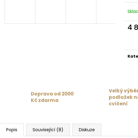
MAT PAISLEY PASSION MAROON /
1 359 Kč
BURGUNDY
Původně:
1 699
Skl
4 625 Kč
4 
Měr
cena
Kate
Velký výbě
Doprava od 2000
podložek n
Kč zdarma
cvičení
Popis
Související (8)
Diskuze