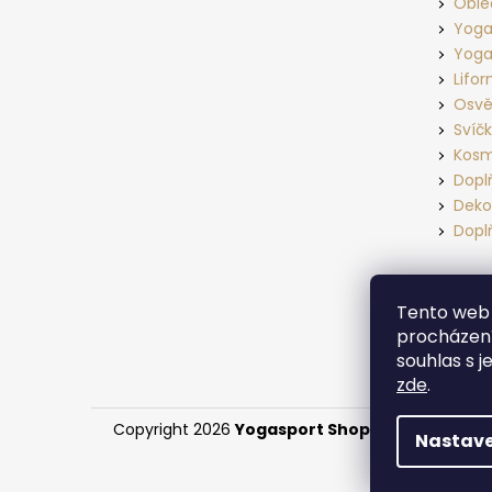
Oble
Yoga
Yoga
Lifo
Osvě
Svíč
Kosm
Dopl
Deko
Dopl
Tento web 
procházení
souhlas s j
zde
.
Copyright 2026
Yogasport Shop
. Všechna práv
Nastave