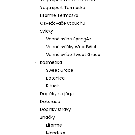
879 Kč
l
Yoga sport Termoska
Původně:
1 099 Kč
Liforme Termoska
Osvěžovače vzduchu
Svíčky
Vonné svíce SpringAir
Vonné svíčky WoodWick
Vonné svíce Sweet Grace
Kosmetika
Sweet Grace
Botanica
Rituals
Doplňky na jógu
Dekorace
Doplňky stravy
Značky
Liforme
Manduka