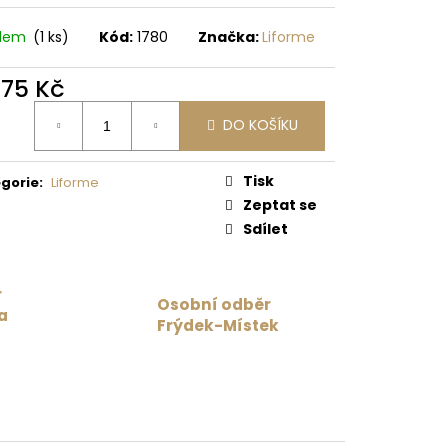
 Kč
adem
(1 ks)
Kód:
1780
Značka:
Liforme
875 Kč
ná
DO KOŠÍKU
:
Tisk
gorie
:
Liforme
Zeptat se
Sdílet
r
Osobní odběr
a
Frýdek-Místek