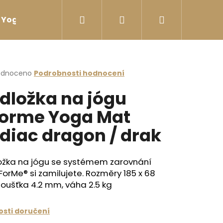
Hledat
Přihlášení
Nákupní
Yoga sport Láhve na vodu
Yoga sport Termosk
košík
rné
odnoceno
Podrobnosti hodnocení
cení
dložka na jógu
ktu
forme Yoga Mat
diac dragon / drak
ček.
ožka na jógu se systémem zarovnání
ForMe® si zamilujete. Rozměry 185 x 68
loušťka 4.2 mm, váha 2.5 kg
sti doručení
I ZÁDY ČERNÁ