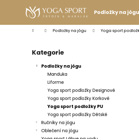
K
Přejít
na
o
Podložky na jóg
obsah
Zpět
Zpět
š
do
do
í
Domů
Podložky na jógu
Yoga sport podložk
k
obchodu
obchodu
P
o
Kategorie
Přeskočit
s
kategorie
t
Podložky na jógu
r
Manduka
a
Liforme
n
Yoga sport podložky Designové
n
Yoga sport podložky Korkové
í
Yoga sport podložky PU
p
Yoga sport podložky Dětské
a
Ručníky na jógu
n
Oblečení na jógu
PODPRSENKA VÉČKOVÁ ČERNÁ
e
Yoga sport Láhve na vodu