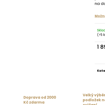
MAT PAISLEY PASSION MAROON /
1 359 Kč
na do
BURGUNDY
Původně:
1 699
4 625 Kč
Možno
Skl
(>5 
1 
Měr
cena
Kate
Velký výbě
Doprava od 2000
podložek n
Kč zdarma
cvičení