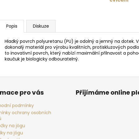
Popis
Diskuze
Hladký povrch polyuretanu (PU) je odolný a jemný na dotek. 
dokonalý materiál pro výrobu kvalitních, protiskluzových podl
to inovativní povrch, který nabízí maximální přilnavost a pohod
kaučuk je biologicky odbouratelný.
rmace pro vás
Přijímáme online p
odní podmínky
ínky ochrany osobních
ů
ožky na jógu
íky na jógu