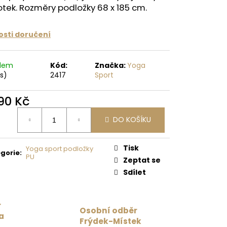
tek. Rozměry podložky 68 x 185 cm.
 Kč
sti doručení
adem
Kód:
Značka:
Yoga
ks)
2417
Sport
890 Kč
ná
DO KOŠÍKU
:
Tisk
Yoga sport podložky
gorie
:
PU
Zeptat se
Sdílet
r
Osobní odběr
a
Frýdek-Místek