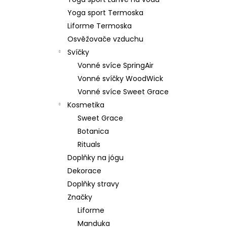
879 Kč
l
Yoga sport Termoska
Původně:
1 099 Kč
Liforme Termoska
Osvěžovače vzduchu
Svíčky
Vonné svíce SpringAir
Vonné svíčky WoodWick
Vonné svíce Sweet Grace
Kosmetika
Sweet Grace
Botanica
Rituals
Doplňky na jógu
Dekorace
Doplňky stravy
Značky
Liforme
Manduka