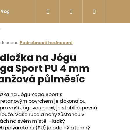
Hledat
Přihlášení
Nákupní
Yoga sport Láhve na vodu
Yoga sport Termosk
c
košík
rné
odnoceno
Podrobnosti hodnocení
cení
dložka na Jógu
ktu
ga Sport PU 4 mm
anžová půlměsíc
ček.
ožka na Jógu Yoga Sport s
uretanovým povrchem je dokonalou
 pro vaši Jógovou praxi, je stabilní, pevná
louže. Vaše ruce a nohy zůstanou v
ách na svém místě. Hladký
I ZÁDY ČERNÁ
h polyuretanu (PU) je odolný a jemný