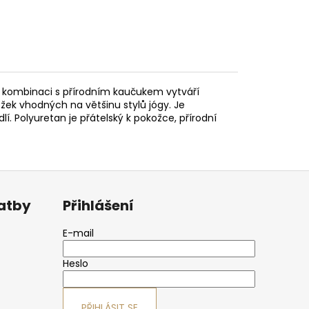
V kombinaci s přírodním kaučukem vytváří
ožek vhodných na většinu stylů jógy. Je
lí. Polyuretan je přátelský k pokožce, přírodní
latby
Přihlášení
E-mail
Heslo
PŘIHLÁSIT SE