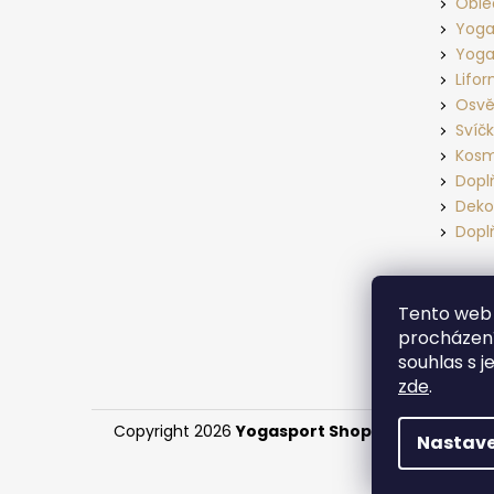
Oble
Yoga
Yoga
Lifo
Osvě
Svíč
Kosm
Dopl
Deko
Dopl
Tento web 
procházení
souhlas s j
zde
.
Copyright 2026
Yogasport Shop
. Všechna práv
Nastave