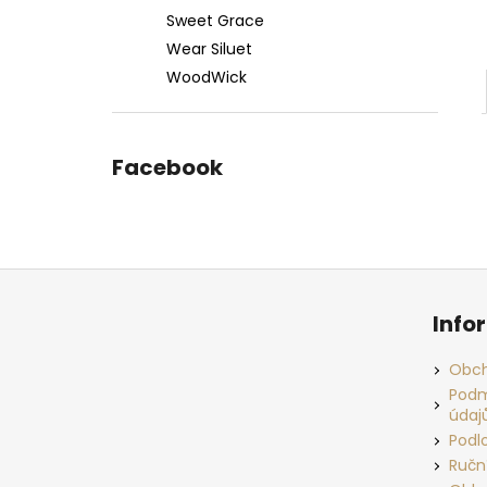
Sweet Grace
Wear Siluet
WoodWick
Facebook
Z
á
Info
p
a
Obch
t
Podm
údaj
í
Podl
Ručn