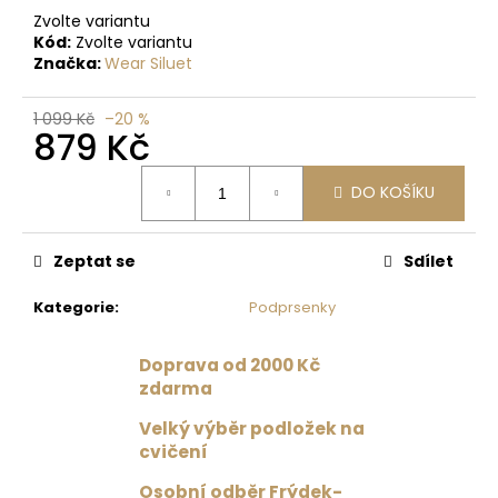
č
Zvolte variantu
u
Kód:
Zvolte variantu
j
Značka:
Wear Siluet
e
m
1 099 Kč
–20 %
e
879 Kč
Měrná
CELODRES
DO KOŠÍKU
cena:
RADKA
SHANGAI
/
Zeptat se
Sdílet
ČERVENÁ
1
Kategorie
:
Podprsenky
599
Kč
Původně:
Doprava od 2000 Kč
1
zdarma
999
Kč
Velký výběr podložek na
cvičení
Osobní odběr Frýdek-