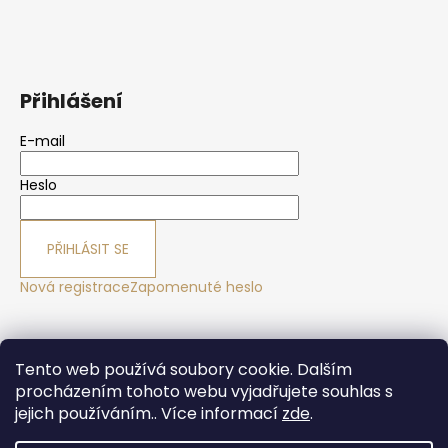
Přihlášení
E-mail
Heslo
PŘIHLÁSIT SE
Nová registrace
Zapomenuté heslo
Yoga sport Frýdek - Místek
Yogové studio Maralák
Tento web používá soubory cookie. Dalším
Hotel Maralák
procházením tohoto webu vyjadřujete souhlas s
jejich používáním.. Více informací
zde
.