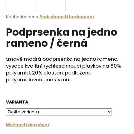
a
j
Průměrné
Neohodnoceno
Podrobnosti hodnocení
í
hodnocení
Podprsenka na jedno
produktu
t
je
?
rameno / černá
0,0
z
5
hvězdiček.
tmavě modrá podprsenka na jedno rameno,
vysoce kvalitní rychleschnoucí plavkovina 80%
HLEDAT
polyamid, 20% elastan, podloženo
polyamidovou podšívkou.
D
o
VARIANTA
p
o
r
Možnosti doručení
u