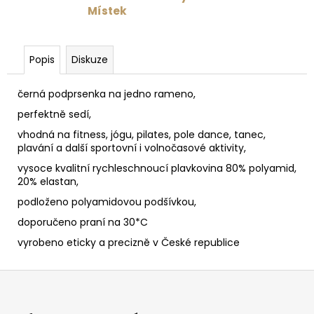
Místek
Popis
Diskuze
černá podprsenka na jedno rameno,
perfektně sedí,
vhodná na fitness, jógu, pilates, pole dance, tanec,
plavání a další sportovní i volnočasové aktivity,
vysoce kvalitní rychleschnoucí plavkovina 80% polyamid,
20% elastan,
podloženo polyamidovou podšívkou,
doporučeno praní na 30*C
vyrobeno eticky a precizně v České republice
Z
á