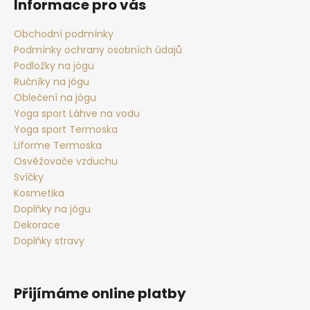
p
Informace pro vás
a
t
Obchodní podmínky
Podmínky ochrany osobních údajů
í
Podložky na jógu
Ručníky na jógu
Oblečení na jógu
Yoga sport Láhve na vodu
Yoga sport Termoska
Liforme Termoska
Osvěžovače vzduchu
Svíčky
Kosmetika
Doplňky na jógu
Dekorace
Doplňky stravy
Přijímáme online platby