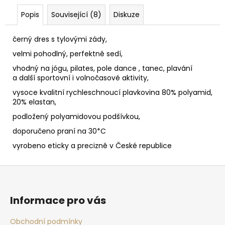
Popis
Související (8)
Diskuze
černý dres s tylovými zády,
velmi pohodlný, perfektně sedí,
vhodný na jógu, pilates, pole dance , tanec, plavání
a další sportovní i volnočasové aktivity,
vysoce kvalitní rychleschnoucí plavkovina 80% polyamid,
20% elastan,
podložený polyamidovou podšívkou,
doporučeno praní na 30*C
vyrobeno eticky a precizně v České republice
Z
á
p
Informace pro vás
a
t
Obchodní podmínky