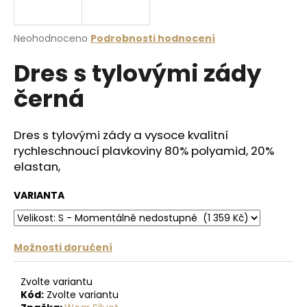
a
j
Průměrné
Neohodnoceno
Podrobnosti hodnocení
í
hodnocení
Dres s tylovými zády
produktu
t
je
?
černá
0,0
z
5
hvězdiček.
Dres s tylovými zády a vysoce kvalitní
rychleschnoucí plavkoviny 80% polyamid, 20%
HLEDAT
elastan,
VARIANTA
D
o
p
Možnosti doručení
o
r
Zvolte variantu
u
Kód:
Zvolte variantu