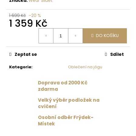
č
Značka:
Wear Siluet
u
j
1 699 Kč
–20 %
1 359 Kč
e
m
Měrná
e
DO KOŠÍKU
cena:
DRES
Zeptat se
Sdílet
S
TYLOVÝMI
Kategorie
:
Oblečení na jógu
ZÁDY
ČERNÁ
1
Doprava od 2000 Kč
359
zdarma
Kč
Původně:
Velký výběr podložek na
1
cvičení
699
Kč
Osobní odběr Frýdek-
Místek