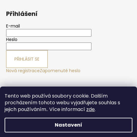
Přihlášení
E-mail
Heslo
PŘIHLÁSIT SE
Nová registrace
Zapomenuté heslo
Yoga sport Frýdek - Místek
Yogové studio Maralák
Tento web používá soubory cookie. Dalším
Hotel Maralák
procházením tohoto webu vyjadřujete souhlas s
jejich používáním.. Více informací
zde
.
Nastavení
Vytvořil Shoptet