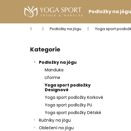
K
Přejít
na
o
Podložky na jóg
obsah
Zpět
Zpět
š
do
do
í
Domů
Podložky na jógu
Yoga sport podlož
k
obchodu
obchodu
P
o
Kategorie
Přeskočit
s
kategorie
t
Podložky na jógu
r
Manduka
a
Liforme
n
Yoga sport podložky
n
Designové
í
Yoga sport podložky Korkové
p
Yoga sport podložky PU
a
Yoga sport podložky Dětské
n
Ručníky na jógu
VINCENTKA 0.7 L
e
Oblečení na jógu