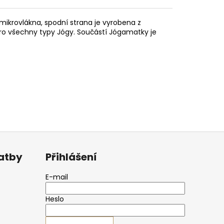
ikrovlákna, spodní strana je vyrobena z
 pro všechny typy Jógy. Součástí Jógamatky je
latby
Přihlášení
E-mail
Heslo