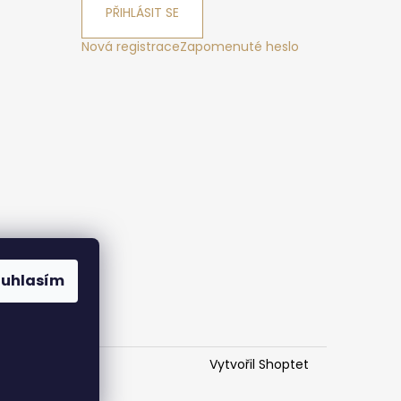
PŘIHLÁSIT SE
Nová registrace
Zapomenuté heslo
ák
ouhlasím
Vytvořil Shoptet