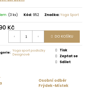
 Kč
adem
(3 ks)
Kód:
952
Značka:
Yoga Sport
490 Kč
ná
DO KOŠÍKU
:
Tisk
Yoga sport podložky
gorie
:
Designové
Zeptat se
Sdílet
r
Osobní odběr
a
Frýdek-Místek