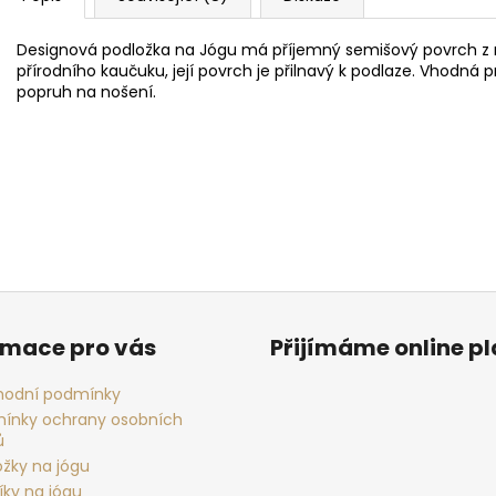
Designová podložka na Jógu má příjemný semišový povrch z m
přírodního kaučuku, její povrch je přilnavý k podlaze. Vhodná
popruh na nošení.
rmace pro vás
Přijímáme online p
odní podmínky
ínky ochrany osobních
ů
ožky na jógu
íky na jógu