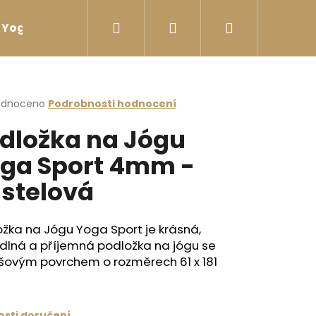
Hledat
Přihlášení
Nákupní
Yoga sport Láhve na vodu
Yoga sport Termosk
košík
rné
odnoceno
Podrobnosti hodnocení
cení
dložka na Jógu
ktu
ga Sport 4mm -
stelová
ček.
žka na Jógu Yoga Sport je krásná,
dlná a příjemná podložka na jógu se
šovým povrchem o rozměrech 61 x 181
ÉČKOVÁ ČERNÁ
sti doručení