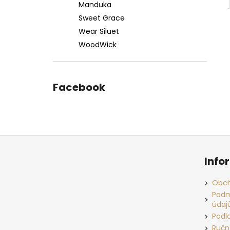
Manduka
Sweet Grace
Wear Siluet
WoodWick
Facebook
Z
á
Info
p
a
Obch
t
Podm
údaj
í
Podl
Ručn