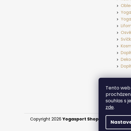
Oble
Yoga
Yoga
Lifo
Osvě
Svíč
Kosm
Dopl
Deko
Dopl
Tento web 
procházení
souhlas s j
zde
.
Copyright 2026
Yogasport Shop
. Všechna práv
Nastave