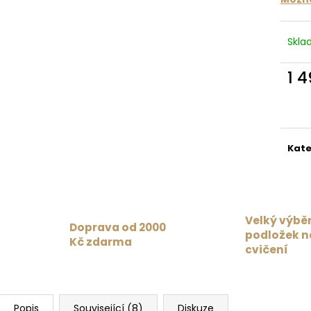
35 Kč
879 Kč
Původně:
1 099
Skl
1 
Měr
cena
Kate
Velký výbě
Doprava od 2000
podložek n
Kč zdarma
cvičení
Popis
Související (8)
Diskuze