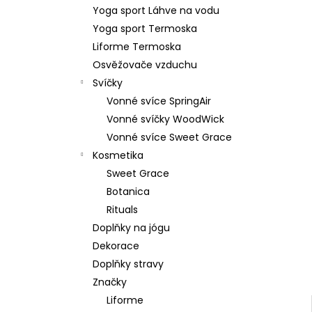
59 Kč
l
Yoga sport Láhve na vodu
Yoga sport Termoska
Liforme Termoska
Osvěžovače vzduchu
Svíčky
Vonné svíce SpringAir
Vonné svíčky WoodWick
Vonné svíce Sweet Grace
Kosmetika
Sweet Grace
Botanica
Rituals
Doplňky na jógu
Dekorace
Doplňky stravy
Značky
Liforme